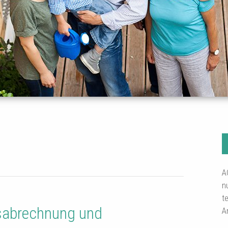
A
n
t
esabrechnung und
A