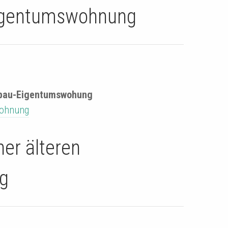
Eigentumswohnung
ubau-Eigentumswohung
wohnung
ner älteren
g