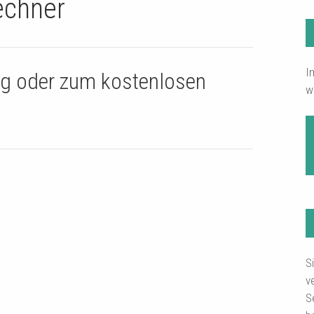
echner
I
ng oder zum kostenlosen
w
S
v
S