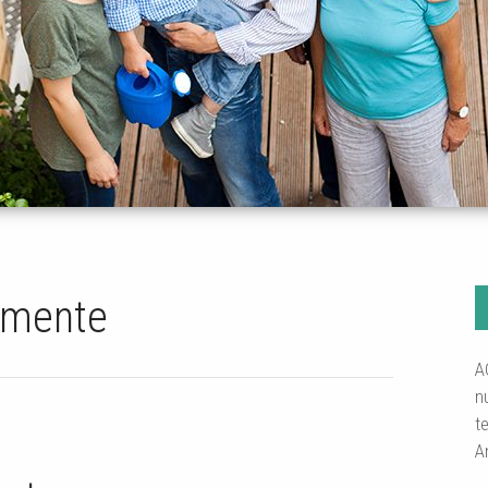
umente
A
n
t
A