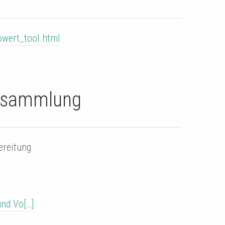
wert_tool.html
rsammlung
ereitung
und Vo[…]