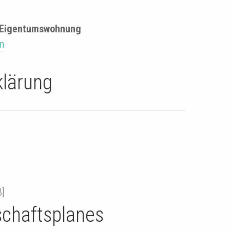
n Eigentumswohnung
n
klärung
]
schaftsplanes