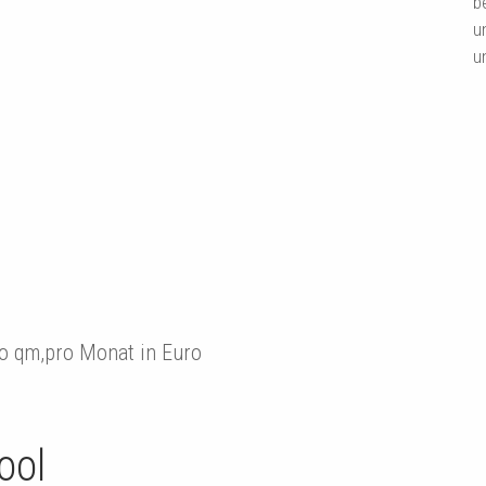
b
u
u
ro qm,pro Monat in Euro
ool