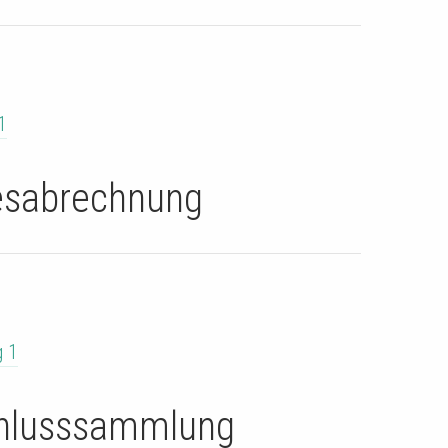
1
esabrechnung
 1
chlusssammlung